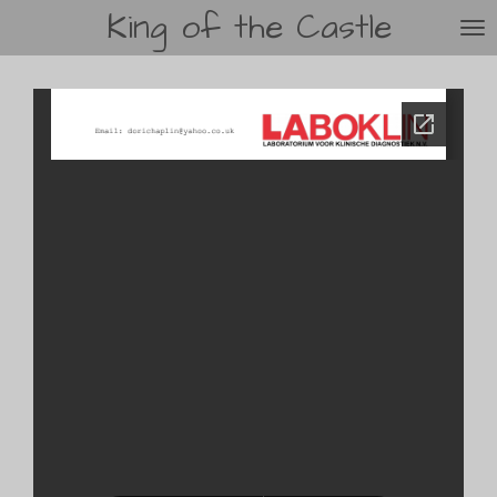
King of the Castle
Ga
direct
naar
de
hoofdinhoud