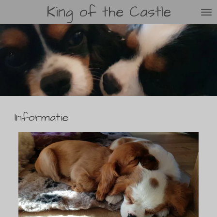
King of the Castle
Ga
direct
naar
de
hoofdinhoud
Informatie